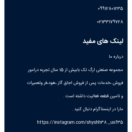
09912801235
02133179728
لینک های مفید
درباره ما
مجموعه صنعتی ارگ تک بابیش از 15 سال تجربه درامور
فروش ،خدمات پس از فروش اجاق گاز ،هود،فر وتعمیرات
و تامین قطعه فعالیت داشته است .
مارا در اینستاگرام دنبال کنید .
https://instagram.com/shyshh38._usf35