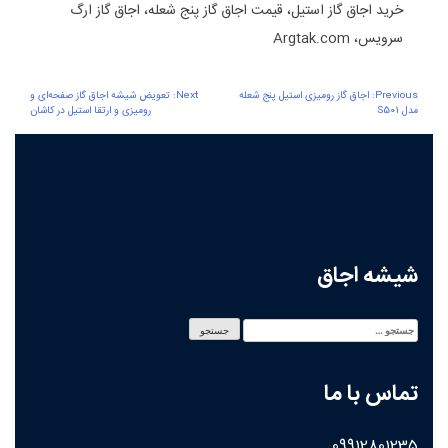
خرید اجاق گاز استیل، قیمت اجاق گاز پنج شعله، اجاق گاز ارگ
سرویس، Argtak.com
Previous:
اجاق گاز رومیزی استیل پنج شعله
Next:
تعویض شیشه اجاق گاز صفحه‌ای و
مدل S501
رومیزی و ارتقا استیل در کاشان
شیشه اجاق
تماس با ما
09912801235