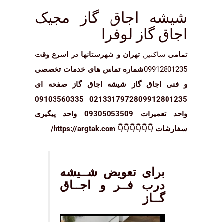
شیشه اجاق گاز مجیک
اجاق گاز لوفرا
تمامی
ساکنین
تهران و شهرستانها در اسرع وقت
09912801235
شماره تماس های خدمات تخصصی
و فنی اجاق گاز شیشه اجاق گاز صفحه ای
09103560335
02133179728
09912801235
واحد تعمیرات 09305053509
واحد پیگیری
سفارشات 👇👇👇👇👇👇
https://argtak.com/
برای تعویض
شــیشه
درب فــر
و
اجــاق
گــاز