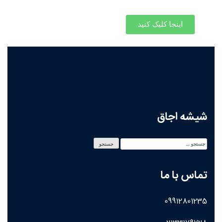
اینجا کلیک کنید
شیشه اجاق
تماس با ما
09912801235