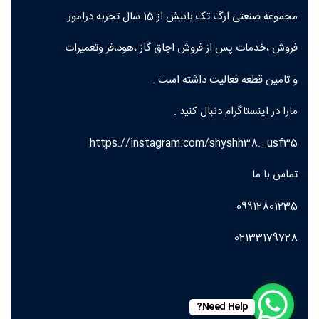
مجموعه صنعتی ارگ تک بابیش از 15 سال تجربه درامور
فروش ،خدمات پس از فروش اجاق گاز ،هود،فر وتعمیرات
و تامین قطعه فعالیت داشته است .
مارا در اینستاگرام دنبال کنید .
https://instagram.com/shyshh38._usf35
تماس با ما
09912801235
02133179728
Need Help?